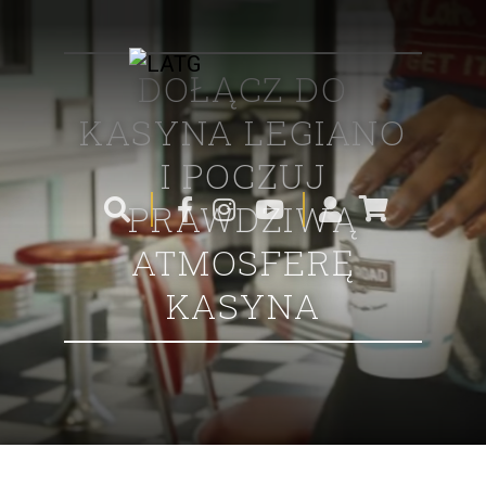
DOŁĄCZ DO
KASYNA LEGIANO
I POCZUJ
PRAWDZIWĄ
ATMOSFERĘ
KASYNA