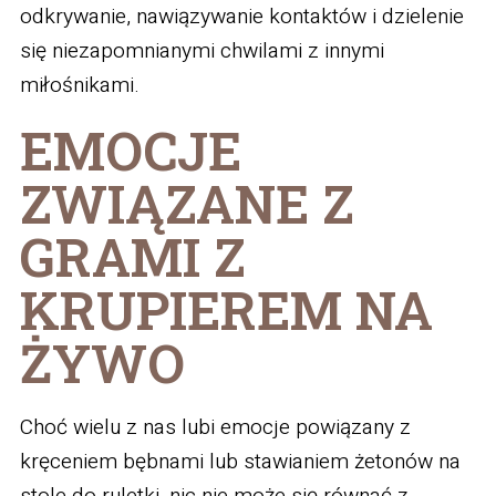
odkrywanie, nawiązywanie kontaktów i dzielenie
się niezapomnianymi chwilami z innymi
miłośnikami.
EMOCJE
ZWIĄZANE Z
GRAMI Z
KRUPIEREM NA
ŻYWO
Choć wielu z nas lubi emocje powiązany z
kręceniem bębnami lub stawianiem żetonów na